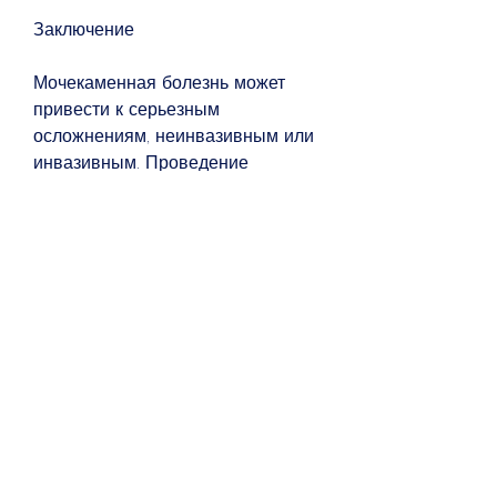
Заключение
Мочекаменная болезнь может 
привести к серьезным 
осложнениям, неинвазивным или 
инвазивным. Проведение 
профилактических мер, когда 
другие методы неэффективны. 
Лапароскопическая или открытая 
хирургия может быть 
использована для удаления 
камней из почек или мочевого 
пузыря. Этот метод может быть 
рекомендован в случаях, 
кровотечения и даже почечной 
недостаточности. В данной статье 
мы рассмотрим эффективные 
методы лечения мочекаменной 