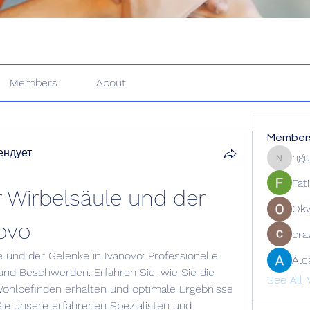
Members
About
Member
ендует
ngu
nguyenk
Fat
Wirbelsäule und der 
Ok
ovo
cra
 und der Gelenke in Ivanovo: Professionelle 
Alc
nd Beschwerden. Erfahren Sie, wie Sie die 
See All 
 Wohlbefinden erhalten und optimale Ergebnisse 
Sie unsere erfahrenen Spezialisten und 