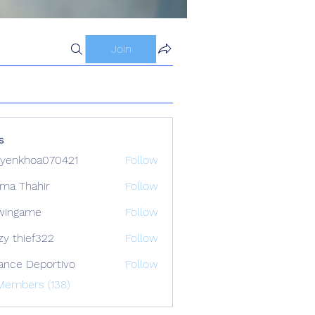
Join
s
yenkhoa070421
Follow
hoa070421
ima Thahir
Follow
wingame
Follow
zy thief322
Follow
ance Deportivo
Follow
Members (138)