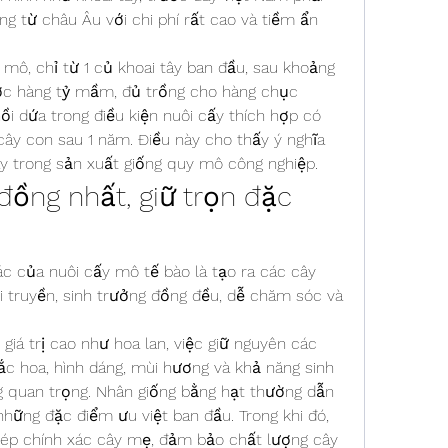
g từ châu Âu với chi phí rất cao và tiềm ẩn 
mô, chỉ từ 1 củ khoai tây ban đầu, sau khoảng 
ợc hàng tỷ mầm, đủ trồng cho hàng chục 
i dứa trong điều kiện nuôi cấy thích hợp có 
cây con sau 1 năm. Điều này cho thấy ý nghĩa 
y trong sản xuất giống quy mô công nghiệp.
đồng nhất, giữ trọn đặc 
c của nuôi cấy mô tế bào là tạo ra các cây 
 truyền, sinh trưởng đồng đều, dễ chăm sóc và 
giá trị cao như hoa lan, việc giữ nguyên các 
c hoa, hình dáng, mùi hương và khả năng sinh 
g quan trọng. Nhân giống bằng hạt thường dẫn 
những đặc điểm ưu việt ban đầu. Trong khi đó, 
ép chính xác cây mẹ, đảm bảo chất lượng cây 