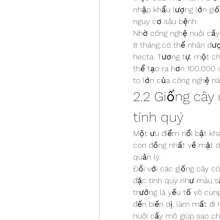
nhập khẩu lượng lớn giốn
nguy cơ sâu bệnh.
Nhờ công nghệ nuôi cấy 
8 tháng có thể nhân đư
hecta. Tương tự, một chồ
thể tạo ra hơn 100.000 
to lớn của công nghệ nà
2.2 Giống cây 
tính quý
Một ưu điểm nổi bật khá
con đồng nhất về mặt di
quản lý.
Đối với các giống cây có 
đặc tính quý như màu sắ
trưởng là yếu tố vô cùn
đến biến dị, làm mất đi 
nuôi cấy mô giúp sao ch