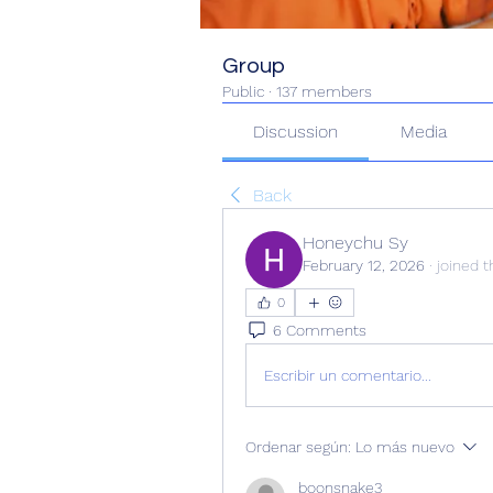
Group
Public
·
137 members
Discussion
Media
Back
Honeychu Sy
February 12, 2026
·
joined t
0
6 Comments
Escribir un comentario...
Ordenar según:
Lo más nuevo
boonsnake3