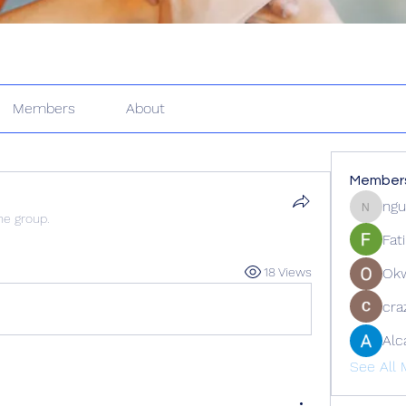
Members
About
Member
ngu
nguyenk
he group.
Fat
18 Views
Ok
cra
Alc
See All 