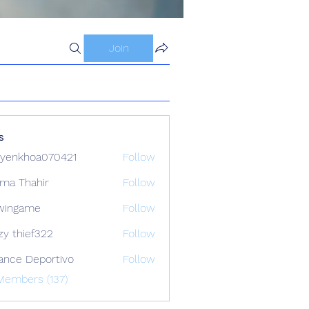
Join
s
yenkhoa070421
Follow
hoa070421
ima Thahir
Follow
wingame
Follow
zy thief322
Follow
ance Deportivo
Follow
Members (137)