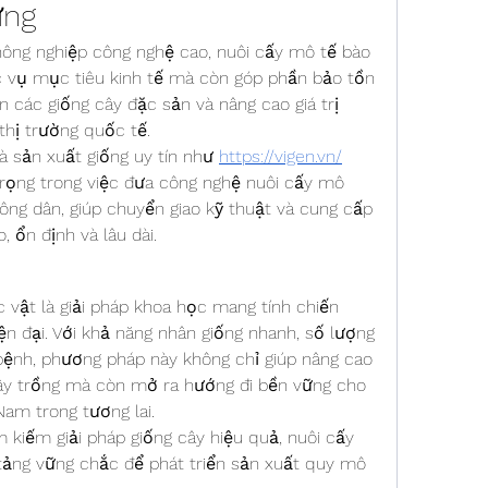
ững
 nông nghiệp công nghệ cao, nuôi cấy mô tế bào 
 vụ mục tiêu kinh tế mà còn góp phần bảo tồn 
n các giống cây đặc sản và nâng cao giá trị 
thị trường quốc tế.
à sản xuất giống uy tín như 
https://vigen.vn/
trọng trong việc đưa công nghệ nuôi cấy mô 
ông dân, giúp chuyển giao kỹ thuật và cung cấp 
, ổn định và lâu dài.
 vật là giải pháp khoa học mang tính chiến 
n đại. Với khả năng nhân giống nhanh, số lượng 
bệnh, phương pháp này không chỉ giúp nâng cao 
ây trồng mà còn mở ra hướng đi bền vững cho 
Nam trong tương lai.
m kiếm giải pháp giống cây hiệu quả, nuôi cấy 
tảng vững chắc để phát triển sản xuất quy mô 