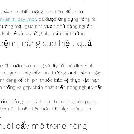
Hiện nay, nhiều giống lan cấy mô chất lượng cao, tiêu biểu như 
am/lan-11-cay-mo/
, đã được ứng dụng rộng rãi 
thương mại, giúp nhà vườn chủ động nguồn 
 kinh tế và đáp ứng nhu cầu thị trường.
bệnh, nâng cao hiệu quả 
môi trường vô trùng và lấy từ mô đỉnh sinh 
ầm bệnh – cây cấy mô thường sạch bệnh ngay 
ảm đáng kể chi phí thuốc bảo vệ thực vật, hạn 
nh trồng và góp phần phát triển nông nghiệp bền 
ồng đều giúp quá trình chăm sóc, bón phân, 
rở nên thuận tiện hơn, tiết kiệm công lao 
.
 nuôi cấy mô trong nông 