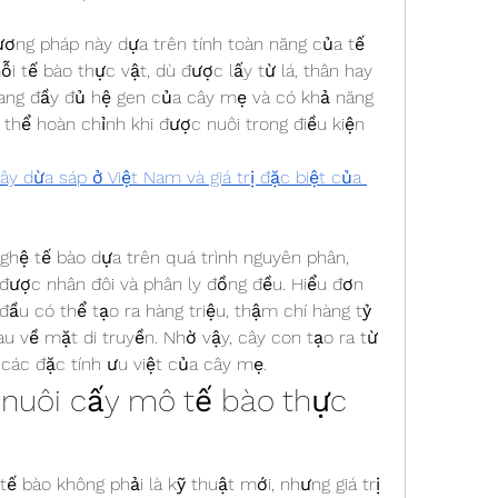
ng pháp này dựa trên tính toàn năng của tế 
ỗi tế bào thực vật, dù được lấy từ lá, thân hay 
ang đầy đủ hệ gen của cây mẹ và có khả năng 
thể hoàn chỉnh khi được nuôi trong điều kiện 
y dừa sáp ở Việt Nam và giá trị đặc biệt của 
ghệ tế bào dựa trên quá trình nguyên phân, 
được nhân đôi và phân ly đồng đều. Hiểu đơn 
đầu có thể tạo ra hàng triệu, thậm chí hàng tỷ 
u về mặt di truyền. Nhờ vậy, cây con tạo ra từ 
các đặc tính ưu việt của cây mẹ.
 nuôi cấy mô tế bào thực 
 bào không phải là kỹ thuật mới, nhưng giá trị 