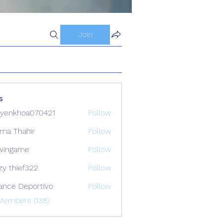
Join
s
yenkhoa070421
Follow
hoa070421
ima Thahir
Follow
wingame
Follow
zy thief322
Follow
ance Deportivo
Follow
Members (138)