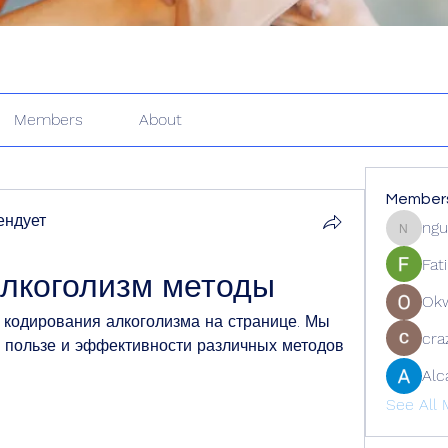
Members
About
Member
ендует
ngu
nguyenk
Fat
лкоголизм методы
Ok
 кодирования алкоголизма на странице. Мы 
cra
пользе и эффективности различных методов 
Alc
See All 