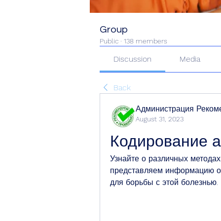
Group
Public
·
138 members
Discussion
Media
Back
Администрация Реком
August 31, 2023
Кодирование а
Узнайте о различных методах
представляем информацию о 
для борьбы с этой болезнью.