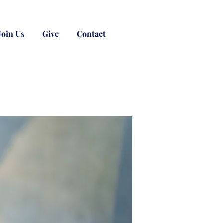
Join Us
Give
Contact