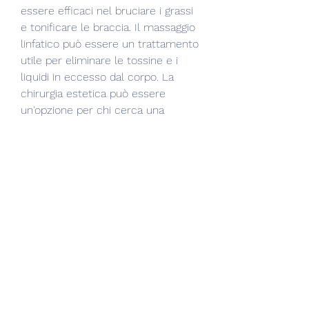
essere efficaci nel bruciare i grassi 
e tonificare le braccia. Il massaggio 
linfatico può essere un trattamento 
utile per eliminare le tossine e i 
liquidi in eccesso dal corpo. La 
chirurgia estetica può essere 
un'opzione per chi cerca una 
soluzione rapida e duratura. 
Consulta sempre il tuo medico 
prima di iniziare qualsiasi 
programma di esercizio fisico o 
trattamento medico., migliorando la 
circolazione sanguigna e linfatica.
- Cerca un professionista: Il 
massaggio linfatico può essere 
eseguito solo da un professionista 