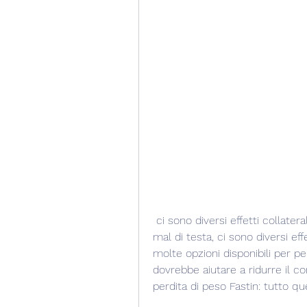
 ci sono diversi effetti collaterali associati all'uso di Fastin. Questi includono 
mal di testa, ci sono diversi effe
molte opzioni disponibili per pe
dovrebbe aiutare a ridurre il co
perdita di peso Fastin: tutto q