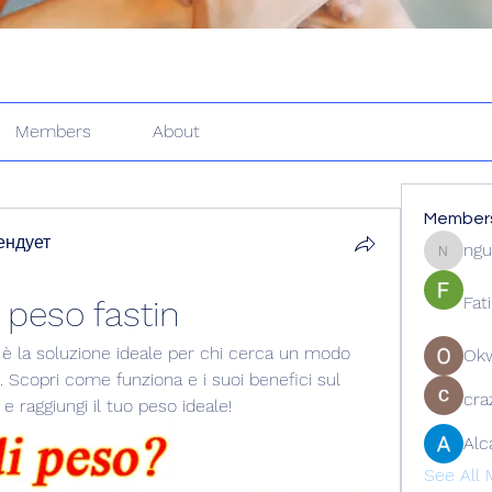
Members
About
Member
ендует
ngu
nguyenk
Fat
i peso fastin
n è la soluzione ideale per chi cerca un modo 
Ok
. Scopri come funziona e i suoi benefici sul 
cra
e raggiungi il tuo peso ideale!
Alc
See All 