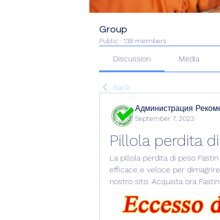
Group
Public
·
138 members
Discussion
Media
Back
Администрация Реком
September 7, 2023
Pillola perdita d
La pillola perdita di peso Fasti
efficace e veloce per dimagrire
nostro sito. Acquista ora Fastin 