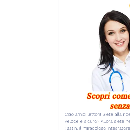
Ciao amici lettori! Siete alla r
veloce e sicuro? Allora siete nel
Fastin, il miracoloso integrato