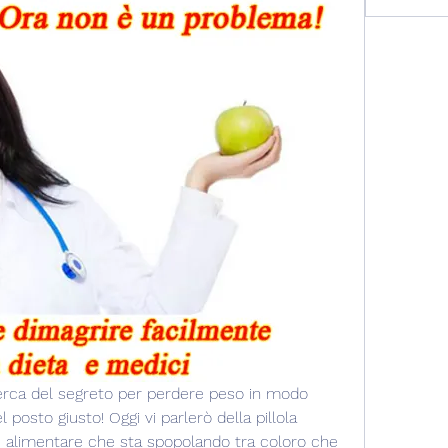
icerca del segreto per perdere peso in modo 
 posto giusto! Oggi vi parlerò della pillola 
re alimentare che sta spopolando tra coloro che 