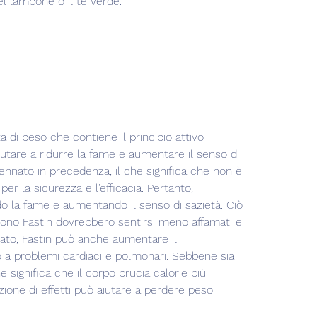
el lampone o il tè verde.
ta di peso che contiene il principio attivo 
tare a ridurre la fame e aumentare il senso di 
nnato in precedenza, il che significa che non è 
 la sicurezza e l'efficacia. Pertanto, 
o la fame e aumentando il senso di sazietà. Ciò 
ono Fastin dovrebbero sentirsi meno affamati e 
ato, Fastin può anche aumentare il 
 a problemi cardiaci e polmonari. Sebbene sia 
e significa che il corpo brucia calorie più 
ne di effetti può aiutare a perdere peso.