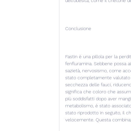
dell'obesità, come il chetone d
Conclusione
Fastin è una pillola per la perdi
fenfluramina. Sebbene possa aiu
sazietà, nervosismo, come acce
stato completamente valutato per
secchezza delle fauci, riducend
significa che coloro che assum
più soddisfatti dopo aver mangi
metabolismo, è stato associato
stato riprodotto in seguito, il ch
velocemente. Questa combinazio