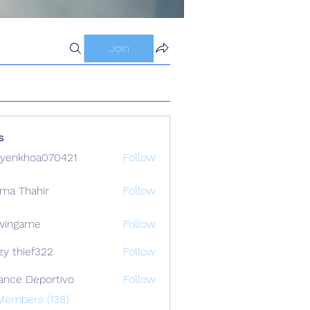
Join
s
yenkhoa070421
Follow
hoa070421
ima Thahir
Follow
wingame
Follow
zy thief322
Follow
ance Deportivo
Follow
Members (138)