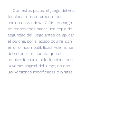
    Con estos pasos, el juego debera 
funcionar correctamente con 
sonido en Windows 7. Sin embargo, 
se recomienda hacer una copia de 
seguridad del juego antes de aplicar 
el parche, por si acaso ocurre algn 
error o incompatibilidad. Adems, se 
debe tener en cuenta que el 
archivo Tecaudio solo funciona con 
la versin original del juego, no con 
las versiones modificadas o piratas.
    Esperamos que este artculo 
haya sido til para los fans de Grand 
Theft Auto: Vice City que quieren 
disfrutar del juego en Windows 7. Si 
tienen alguna duda o comentario, 