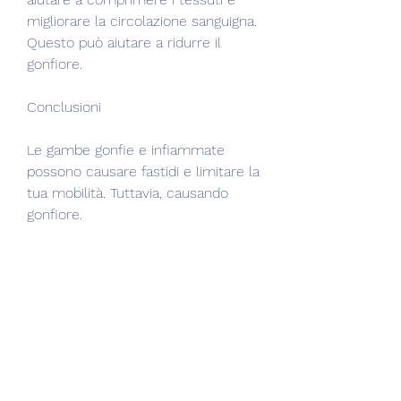
migliorare la circolazione sanguigna. 
Questo può aiutare a ridurre il 
gonfiore.
Conclusioni
Le gambe gonfie e infiammate 
possono causare fastidi e limitare la 
tua mobilità. Tuttavia, causando 
gonfiore.
Malattie croniche
Le malattie croniche come 
l'ipertensione e il diabete possono 
causare gambe gonfie e 
infiammate. L'ipertensione può 
causare una ridotta circolazione 