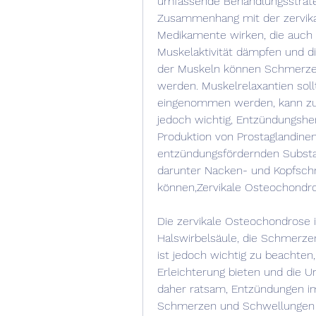
umfassende Behandlungsstrate
Zusammenhang mit der zervikal
Medikamente wirken, die auch 
Muskelaktivität dämpfen und d
der Muskeln können Schmerzen
werden. Muskelrelaxantien sollt
eingenommen werden, kann zur
jedoch wichtig, Entzündungshe
Produktion von Prostaglandinen
entzündungsfördernden Substan
darunter Nacken- und Kopfschm
können,Zervikale Osteochondro
Die zervikale Osteochondrose i
Halswirbelsäule, die Schmerze
ist jedoch wichtig zu beachte
Erleichterung bieten und die Ur
daher ratsam, Entzündungen im
Schmerzen und Schwellungen z