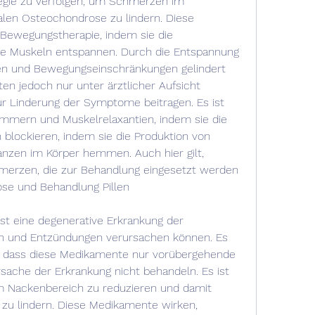
gie zu verfolgen, um Schmerzen im 
en Osteochondrose zu lindern. Diese 
Bewegungstherapie, indem sie die 
ie Muskeln entspannen. Durch die Entspannung 
 und Bewegungseinschränkungen gelindert 
en jedoch nur unter ärztlicher Aufsicht 
 Linderung der Symptome beitragen. Es ist 
mmern und Muskelrelaxantien, indem sie die 
 blockieren, indem sie die Produktion von 
zen im Körper hemmen. Auch hier gilt, 
erzen, die zur Behandlung eingesetzt werden 
se und Behandlung Pillen
st eine degenerative Erkrankung der 
n und Entzündungen verursachen können. Es 
n, dass diese Medikamente nur vorübergehende 
sache der Erkrankung nicht behandeln. Es ist 
 Nackenbereich zu reduzieren und damit 
u lindern. Diese Medikamente wirken, 