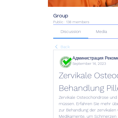
Group
Public
·
138 members
Discussion
Media
Back
Администрация Реком
September 14, 2023
Zervikale Oste
Behandlung Pil
Zervikale Osteochondrose und B
müssen. Erfahren Sie mehr übe
zur Behandlung der zervikalen
Medikamente, um Schmerzen zu