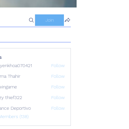
Join
s
yenkhoa070421
Follow
hoa070421
ima Thahir
Follow
wingame
Follow
zy thief322
Follow
ance Deportivo
Follow
Members (138)