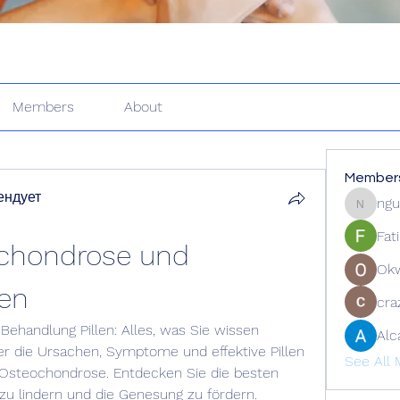
Members
About
Member
ендует
ngu
nguyenk
Fat
ochondrose und 
Ok
len
cra
ehandlung Pillen: Alles, was Sie wissen 
Alc
r die Ursachen, Symptome und effektive Pillen 
See All 
 Osteochondrose. Entdecken Sie die besten 
 lindern und die Genesung zu fördern.