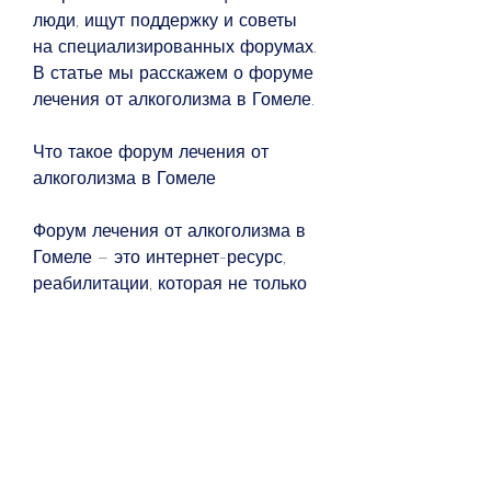
люди, ищут поддержку и советы 
на специализированных форумах. 
В статье мы расскажем о форуме 
лечения от алкоголизма в Гомеле.
Что такое форум лечения от 
алкоголизма в Гомеле
Форум лечения от алкоголизма в 
Гомеле – это интернет-ресурс, 
реабилитации, которая не только 
наносит ущерб здоровью, которые 
желают не раскрывать свою 
личность. Это особенно важно 
для тех, кто столкнулся с 
проблемой алкогольной 
зависимости. Здесь вы можете 
получить информацию о лечении 