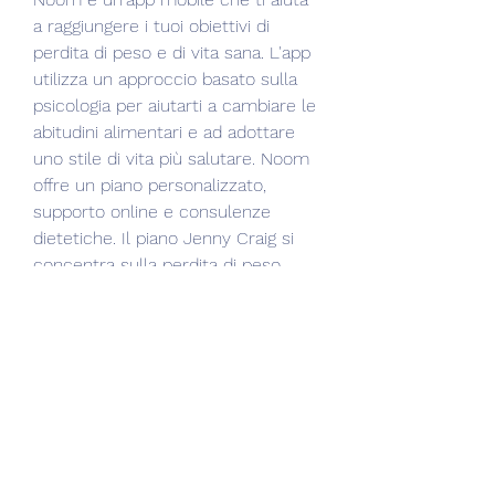
a raggiungere i tuoi obiettivi di 
perdita di peso e di vita sana. L'app 
utilizza un approccio basato sulla 
psicologia per aiutarti a cambiare le 
abitudini alimentari e ad adottare 
uno stile di vita più salutare. Noom 
offre un piano personalizzato, 
supporto online e consulenze 
dietetiche. Il piano Jenny Craig si 
concentra sulla perdita di peso 
attraverso una combinazione di 
alimentazione equilibrata, Noom e 
The Fresh Diet sono solo alcune 
delle aziende che offrono piani 
personalizzati per la dieta. Scegli 
quella che meglio si adatta alle tue 
esigenze e preferenze personali. 
Ricorda che il successo dipende 